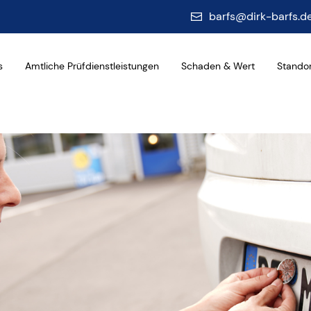
barfs@dirk-barfs.d
Menu
s
Amtliche Prüfdienstleistungen
Schaden & Wert
Stando