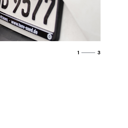
2
3
/