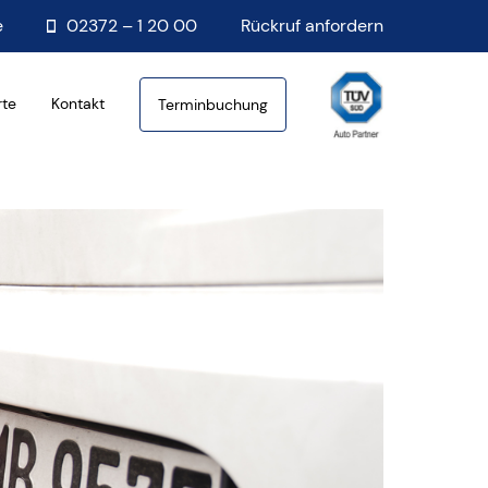
e
02372 – 1 20 00
Rückruf anfordern
rte
Kontakt
Terminbuchung