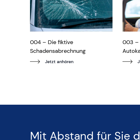
004 – Die fiktive
003 – 
Schadensabrechnung
Autok
Jetzt anhören
J
Mit Abstand für Sie d