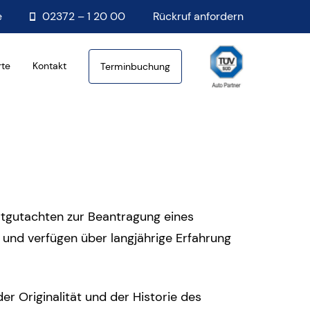
e
02372 – 1 20 00
Rückruf anfordern
rte
Kontakt
Terminbuchung
rtgutachten zur Beantragung eines
a und verfügen über langjährige Erfahrung
r Originalität und der Historie des