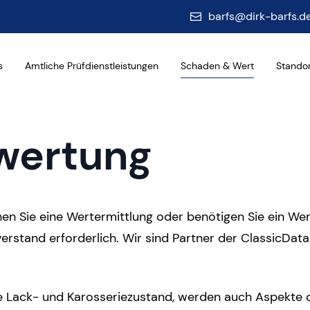
barfs@dirk-barfs.d
Menu
s
Amtliche Prüfdienstleistungen
Schaden & Wert
Stando
wertung
en Sie eine Wertermittlung oder benötigen Sie ein We
verstand erforderlich. Wir sind Partner der ClassicDat
ie Lack- und Karosseriezustand, werden auch Aspekte de